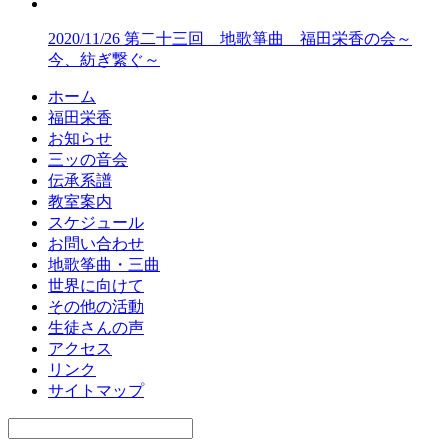
2020/11/26 第二十三回 地歌箏曲 福田栄香の会～
今、紡ぎ繋ぐ～
ホーム
福田栄香
お知らせ
三ッの音会
伝承系譜
教室案内
スケジュール
お問い合わせ
地歌筝曲・三曲
世界に向けて
その他の活動
生徒さんの声
アクセス
リンク
サイトマップ