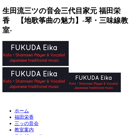
生田流三ツの音会三代目家元 福田栄
香 【地歌筝曲の魅力】-琴・三味線教
室-
ホーム
福田栄香
三ッの音会
教室案内