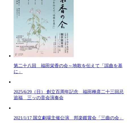
第二十八回 福田栄香の会～地歌を伝えて「謡曲を基
に」
2025/6/29（日） 創立百周年記念 福田種彦二十三回忌
追福 三ッの音会演奏会
2021/1/17 国立劇場主催公演 邦楽鑑賞会「三曲の会」