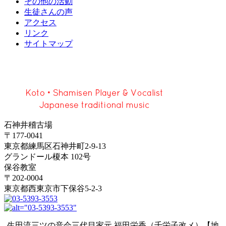
その他の活動
生徒さんの声
アクセス
リンク
サイトマップ
石神井稽古場
〒177-0041
東京都練馬区石神井町2-9-13
グランドール榎本 102号
保谷教室
〒202-0004
東京都西東京市下保谷5-2-3
生田流三ツの音会三代目家元 福田栄香（千栄子改メ）【地