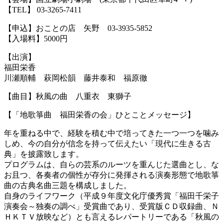
【TEL】 03-3265-7411
【申込】おことの店 矢野 03-3935-5852
【入場料】5000円
【出演】
福田栄香
川瀬順輔 萩岡松韻 藤井泰和 福原徹
【曲目】秋風の曲 八重衣 東獅子
【「地歌箏曲 福田栄香の会」ひとことメッセージ】
年を重ねる中で、経験を積む中で培ってきた一つ一つを噛み
しめ、今の自分が信念を持って伝えたい「現代に生きる古
典」を披露致します。
プログラムは、自らの芸系のルーツを重んじた選曲とし、な
お且つ、各奏者の個性が存分に発揮される演奏形態で地歌箏
曲の古典名曲三題を構成しました。
自身のライフワーク（平成９年度文化庁優秀賞「福田千栄子
演奏会～独奏の調べ」受賞曲であり、受賞版ＣＤ収録曲、Ｎ
ＨＫＴＶ放映など）とも言えるレパートリーである「秋風の